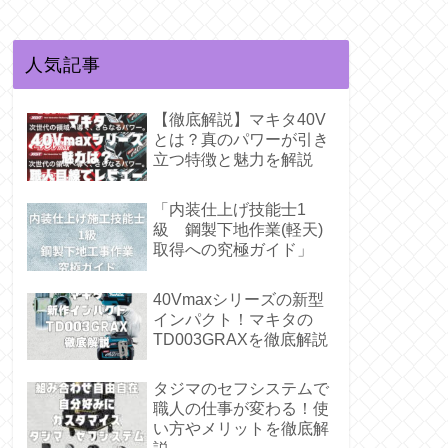
人気記事
【徹底解説】マキタ40V
とは？真のパワーが引き
立つ特徴と魅力を解説
「内装仕上げ技能士1
級 鋼製下地作業(軽天)
取得への究極ガイド」
40Vmaxシリーズの新型
インパクト！マキタの
TD003GRAXを徹底解説
タジマのセフシステムで
職人の仕事が変わる！使
い方やメリットを徹底解